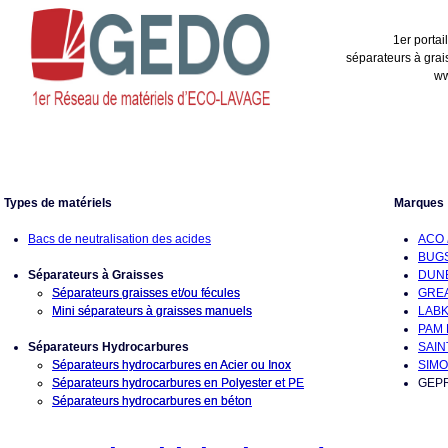
1er portai
séparateurs à grai
ww
Types de matériels
Marques
Bacs de neutralisation des acides
ACO
BUG
Séparateurs à Graisses
DUN
Séparateurs graisses et/ou fécules
GRE
Mini séparateurs à graisses manuels
LAB
PAM
Séparateurs Hydrocarbures
SAIN
Séparateurs hydrocarbures en Acier ou Inox
SIM
Séparateurs hydrocarbures en Polyester et PE
GEP
Séparateurs hydrocarbures en béton