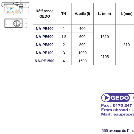
Référence
TN
V. utile (l)
L. (mm)
l. (mm)
GEDO
NA-PE400
1
400
NA-PE600
1,5
600
1610
NA-PE800
2
800
810
NA-PE100
3
1000
2105
NA-PE1500
4
1500
565 avenue du Pr