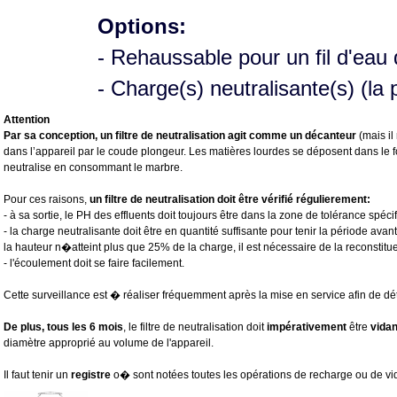
Options:
- Rehaussable pour un fil d'eau
- Charge(s) neutralisante(s) (la
Attention
Par sa conception, un filtre de neutralisation agit comme un décanteur
(mais il 
dans l’appareil par le coude plongeur. Les matières lourdes se déposent dans le fo
neutralise en consommant le marbre.
Pour ces raisons,
un filtre de neutralisation doit être vérifié régulierement:
- à sa sortie, le PH des effluents doit toujours être dans la zone de tolérance spécif
- la charge neutralisante doit être en quantité suffisante pour tenir la période av
la hauteur n�atteint plus que 25% de la charge, il est nécessaire de la reconstitu
- l'écoulement doit se faire facilement.
Cette surveillance est � réaliser fréquemment après la mise en service afin de d
De plus, tous les 6 mois
, le filtre de neutralisation doit
impérativement
être
vida
diamètre approprié au volume de l'appareil.
Il faut tenir un
registre
o� sont notées toutes les opérations de recharge ou de vi