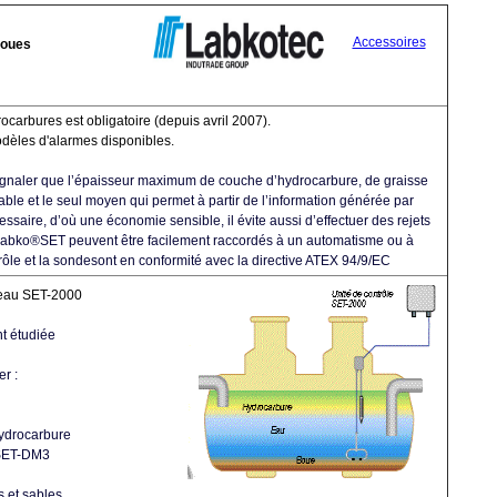
Accessoires
boues
carbures est obligatoire (depuis avril 2007).
odèles d'alarmes disponibles.
signaler que l’épaisseur maximum de couche d’hydrocarbure, de graisse
iable et le seul moyen qui permet à partir de l’information générée par
essaire, d’où une économie sensible, il évite aussi d’effectuer des rejets
 Labko®SET peuvent être facilement raccordés à un automatisme ou à
trôle et la sondesont en conformité avec la directive ATEX 94/9/EC
veau SET-2000
t étudiée
r :
hydrocarbure
 SET-DM3
s et sables