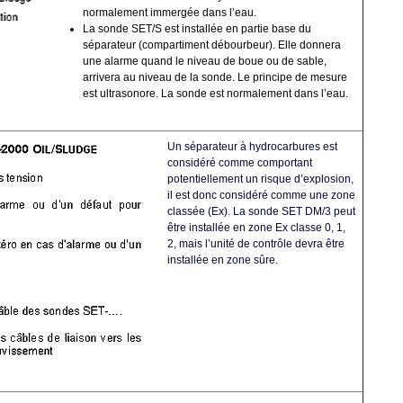
normalement immergée dans l’eau.
La sonde SET/S est installée en partie base du
séparateur (compartiment débourbeur). Elle donnera
une alarme quand le niveau de boue ou de sable,
arrivera au niveau de la sonde. Le principe de mesure
est ultrasonore. La sonde est normalement dans l’eau.
Un séparateur à hydrocarbures est
considéré comme comportant
potentiellement un risque d’explosion,
il est donc considéré comme une zone
classée (Ex). La sonde SET DM/3 peut
être installée en zone Ex classe 0, 1,
2, mais l’unité de contrôle devra être
installée en zone sûre.