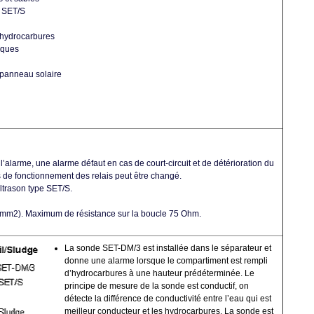
s SET/S
'hydrocarbures
rques
r panneau solaire
, l’alarme, une alarme défaut en cas de court-circuit et de détérioration du
 de fonctionnement des relais peut être changé.
ltrason type SET/S.
75 mm2). Maximum de résistance sur la boucle 75 Ohm.
La sonde SET-DM/3 est installée dans le séparateur et
donne une alarme lorsque le compartiment est rempli
d’hydrocarbures à une hauteur prédéterminée. Le
principe de mesure de la sonde est conductif, on
détecte la différence de conductivité entre l’eau qui est
meilleur conducteur et les hydrocarbures. La sonde est