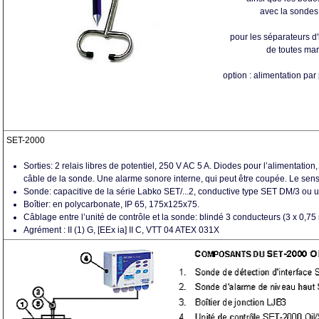
avec la sonde
pour les séparateurs d
de toutes ma
option : alimentation pa
SET-2000
Sorties: 2 relais libres de potentiel, 250 V AC 5 A. Diodes pour l’alimentation
câble de la sonde. Une alarme sonore interne, qui peut être coupée. Le sens
Sonde: capacitive de la série Labko SET/...2, conductive type SET DM/3 ou u
Boîtier: en polycarbonate, IP 65, 175x125x75.
Câblage entre l’unité de contrôle et la sonde: blindé 3 conducteurs (3 x 0,
Agrément : II (1) G, [EEx ia] II C, VTT 04 ATEX 031X