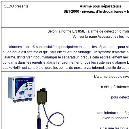
GEDO présente :
Alarme pour séparateurs
SET-2000 - niveaux d'hydrocarbures + 
Selon la norme EN 858, l’alarme de détection d’hydro
Voir sur la page Accesssoires les m
Les alarmes Labko® sont installées principalement dans les séparateurs, pour 
ou de boue est atteinte et qu’il faut effectuer une vidange. Un système d’alarme f
l’alarme, d’intervenir pour vidanger le séparateur lorsque cela est réellement néc
polluants dans les égouts et dans l’environnement. Tous les systèmes d’alarme
LabkoNet®, qui contrôle et gère les points de mesure via internet. L’unité de con
L’alarme à double ni
a été spécialemen
pour détecte
une interface eau/ 
avec la sondes
ainsi que les boue