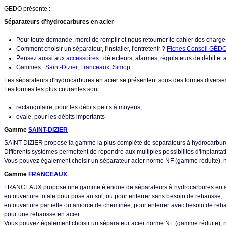
GEDO présente :
Séparateurs d'hydrocarbures
en acier
Pour toute demande, merci de remplir et nous retourner le cahier des charge
Comment choisir un séparateur, l'installer, l'entretenir ?
Fiches Conseil GÉD
Pensez aussi aux
accessoires
: détecteurs, alarmes, régulateurs de débit et 
Gammes :
Saint-Dizier
,
Franceaux
,
Simop
Les séparateurs d'hydrocarbures en acier se présentent sous des formes diverses e
Les formes les plus courantes sont :
rectangulaire, pour les débits petits à moyens,
ovale, pour les débits importants
Gamme
SAINT-DIZIER
SAINT-DIZIER propose la gamme la plus complète de séparateurs à hydrocarbure
Différents systèmes permettent de répondre aux multiples possibilités d'implantat
Vous pouvez également choisir un séparateur acier norme NF (gamme réduite), n
Gamme
FRANCEAUX
FRANCEAUX propose une gamme étendue de séparateurs à hydrocarbures en a
en ouverture totale pour pose au sol, ou pour enterrer sans besoin de rehausse,
en ouverture partielle ou amorce de cheminée, pour enterrer avec besoin de reh
pour une rehausse en acier.
Vous pouvez également choisir un séparateur acier norme NF (gamme réduite), n