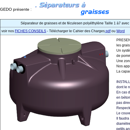
GEDO présente :
Séparateur de graisses et de féculesen polyéthylène Taille 1 à7 a
voir nos
FICHES CONSEILS
- Télécharger le Cahier des Charges
pdf
ou
Word
PRESENTA
les grai
Un systè
de pomme
Une zone
Nos appa
La capaci
INSTALLA
dont le 
En cas d
en béton
pas dire
Respecte
Le couve
Il faudr
diamètre
petits a