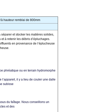
qu'à hauteur remblai de 800mm
éparer et stocker les matières solides,
et à retenir les débris d’épluchages.
 effluents en provenance de l’éplucheuse
cheuse.
appe phréatique ou en terrain hydromorphe
appareil, il y a lieu de couler une dalle
ne subisse
essus du faîtage. Nous conseillons un
ctes et des