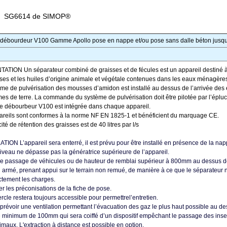
SG6614 de SIMOP®
vec débourdeur V100 Gamme Apollo pose en nappe et/ou pose sans dalle béton jus
TION Un séparateur combiné de graisses et de fécules est un appareil destiné à s
sses et les huiles d’origine animale et végétale contenues dans les eaux ménagères 
me de pulvérisation des mousses d’amidon est installé au dessus de l’arrivée des
s de terre. La commande du système de pulvérisation doit être pilotée par l’éplu
 débourbeur V100 est intégrée dans chaque appareil.
reils sont conformes à la norme NF EN 1825-1 et bénéficient du marquage CE.
té de rétention des graisses est de 40 litres par l/s
TION L’appareil sera enterré, il est prévu pour être installé en présence de la n
niveau ne dépasse pas la génératrice supérieure de l’appareil.
e passage de véhicules ou de hauteur de remblai supérieur à 800mm au dessus de l’
 armé, prenant appui sur le terrain non remué, de manière à ce que le séparateur 
ctement les charges.
r les préconisations de la fiche de pose.
rcle restera toujours accessible pour permettrel’entretien.
a prévoir une ventilation permettant l’évacuation des gaz le plus haut possible au d
 minimum de 100mm qui sera coiffé d’un dispositif empêchant le passage des inse
nimaux. L'extraction à distance est possible en option.