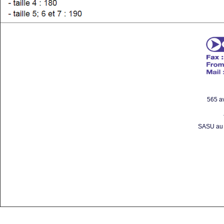
565 a
SASU au c