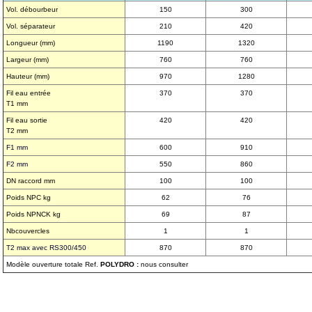
Vol. débourbeur
150
300
Vol. séparateur
210
420
Longueur (mm)
1190
1320
Largeur (mm)
760
760
Hauteur (mm)
970
1280
Fil eau entrée
370
370
T1 mm
Fil eau sortie
420
420
T2 mm
F1 mm
600
910
F2 mm
550
860
DN raccord mm
100
100
Poids NPC kg
62
76
Poids NPNCK kg
69
87
Nbcouvercles
1
1
T2 max avec RS300/450
870
870
Modèle ouverture totale Ref.
POLYDRO :
nous consulter