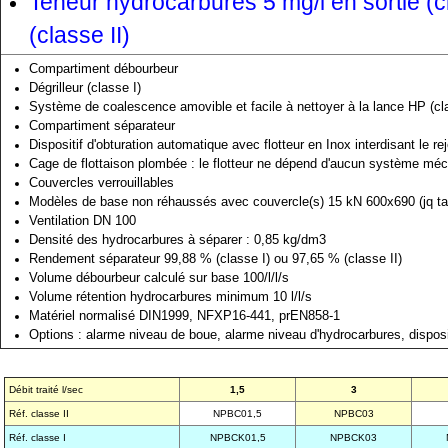
Teneur hydrocarbures 5 mg/l en sortie (c
(classe II)
Compartiment débourbeur
Dégrilleur (classe I)
Système de coalescence amovible et facile à nettoyer à la lance HP (cl
Compartiment séparateur
Dispositif d'obturation automatique avec flotteur en Inox interdisant le re
Cage de flottaison plombée : le flotteur ne dépend d'aucun système mécan
Couvercles verrouillables
Modèles de base non réhaussés avec couvercle(s) 15 kN 600x690 (jq tai
Ventilation DN 100
Densité des hydrocarbures à séparer : 0,85 kg/dm3
Rendement séparateur 99,88 % (classe I) ou 97,65 % (classe II)
Volume débourbeur calculé sur base 100/l/l/s
Volume rétention hydrocarbures minimum 10 l/l/s
Matériel normalisé DIN1999, NFXP16-441, prEN858-1
Options : alarme niveau de boue, alarme niveau d'hydrocarbures, dispo
Débit traité l/sec
1,5
3
Réf. classe II
NPBC01,5
NPBC03
Réf. classe I
NPBCK01,5
NPBCK03