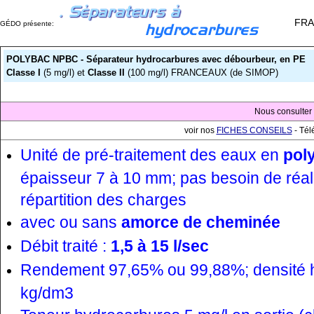
FRA
GÉDO présente:
POLYBAC NPBC - Séparateur hydrocarbures avec débourbeur, en PE
Classe I
(5 mg/l)
et
Classe II
(100 mg/l) FRANCEAUX (de SIMOP)
Nous consulter
voir nos
FICHES CONSEILS
- Tél
Unité de pré-traitement des eaux en
pol
épaisseur 7 à 10 mm; pas besoin de réal
répartition des charges
avec ou sans
amorce de cheminée
Débit traité :
1,5 à 15 l/sec
Rendement 97,65% ou 99,88%; densité 
kg/dm3