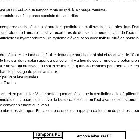
aire Ø600 (Prévoir un tampon fonte adapté à la charge roulante).
mentaire sauf dispense spéciale des autorités
ncorporée est basé sur la séparation gravitaire de matières non solubles dans l’
séparateur de l’appareil, les hydrocarbures de densité inférieure à celle de l’eau 
uttelettes d’hydrocarbures. Un système d’évacuation avec flotteur situé en partie b
ndroit à traiter. Le fond de la fouille devra être parfaitement plat et recouvert de 1
de hauteur de remblai supérieure à 50 cm, il y a lieu de couler une dalle béton pre
 arriveront au niveau du sol et resteront toujours accessibles pour permettre l’entret
chant le passage de petits animaux.
peuvent être utilisées.
 d’Etudes.
entretien particulier. Veiller périodiquement à ce que la ventilation et le dégrilleu
complète de l’appareil et nettoyer la boîte coalescente en l’extrayant de son support.
flotte convenablement au niveau
 le nombre des vidanges. En cas de présence de nappe phréatique ou de poches d’eau