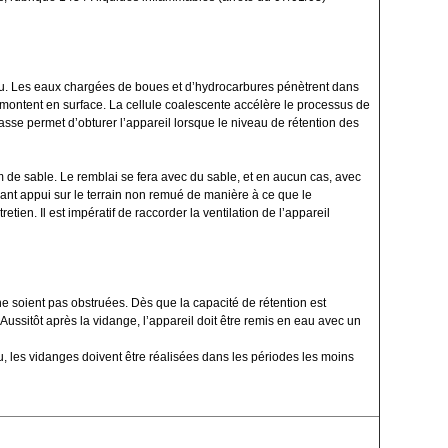
eau. Les eaux chargées de boues et d’hydrocarbures pénètrent dans
remontent en surface. La cellule coalescente accélère le processus de
asse permet d’obturer l’appareil lorsque le niveau de rétention des
0 cm de sable. Le remblai se fera avec du sable, et en aucun cas, avec
nant appui sur le terrain non remué de manière à ce que le
ien. Il est impératif de raccorder la ventilation de l’appareil
r ne soient pas obstruées. Dès que la capacité de rétention est
 Aussitôt après la vidange, l’appareil doit être remis en eau avec un
, les vidanges doivent être réalisées dans les périodes les moins