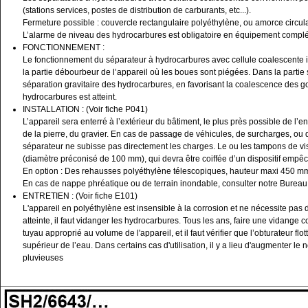
(stations services, postes de distribution de carburants, etc...).
Fermeture possible : couvercle rectangulaire polyéthylène, ou amorce circul
L’alarme de niveau des hydrocarbures est obligatoire en équipement complé
FONCTIONNEMENT :
Le fonctionnement du séparateur à hydrocarbures avec cellule coalescente i
la partie débourbeur de l’appareil où les boues sont piégées. Dans la partie 
séparation gravitaire des hydrocarbures, en favorisant la coalescence des go
hydrocarbures est atteint.
INSTALLATION : (Voir fiche P041)
L’appareil sera enterré à l’extérieur du bâtiment, le plus près possible de l’e
de la pierre, du gravier. En cas de passage de véhicules, de surcharges, ou 
séparateur ne subisse pas directement les charges. Le ou les tampons de visite
(diamètre préconisé de 100 mm), qui devra être coiffée d’un dispositif empê
En option : Des rehausses polyéthylène télescopiques, hauteur maxi 450 mm 
En cas de nappe phréatique ou de terrain inondable, consulter notre Bureau
ENTRETIEN : (Voir fiche E101)
L'appareil en polyéthylène est insensible à la corrosion et ne nécessite pas d'
atteinte, il faut vidanger les hydrocarbures. Tous les ans, faire une vidange 
tuyau approprié au volume de l'appareil, et il faut vérifier que l’obturateur 
supérieur de l’eau. Dans certains cas d'utilisation, il y a lieu d'augmenter
pluvieuses