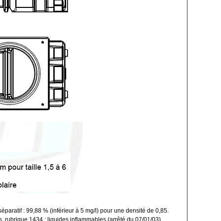
séparatif : 99,88 % (inférieur à 5 mg/l) pour une densité de 0,85.
, rubrique 1434 : liquides inflammables (arrêté du 07/01/03)