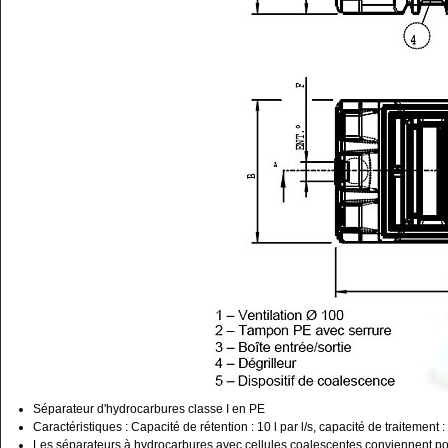
Séparateur d'hydrocarbures classe I en PE
Caractéristiques : Capacité de rétention : 10 l par l/s, capacité de traitement
Les séparateurs à hydrocarbures avec cellules coalescentes conviennent pour