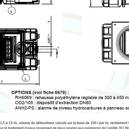
 : 1,5 à 15 l/s, volume du débourbeur calculé sur la base de 100 l par l/s, rendement 
 le traitement d’eaux provenant de lieux soumis aux exigences de l’arrêté 261 Bis