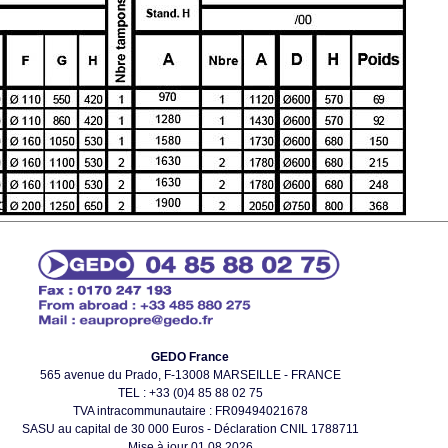
GEDO France
565 avenue du Prado, F-13008 MARSEILLE - FRANCE
TEL : +33 (0)4 85 88 02 75
TVA intracommunautaire : FR09494021678
SASU au capital de 30 000 Euros - Déclaration CNIL 1788711
Mise à jour 01.08.2026