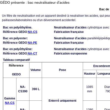
GÉDO présente : bac neutralisateur d'acides
Bac de 
Un filtre de neutralisation est un appareil destiné à neutraliser les acides, qui p
paillasses/laboratoires ou d'un déversement accidentel.
Bac en polyéthylène.
Neutralisateur d'acides
cylindrique avec
Référence GEDO
NA-CS
Fabrication française
Bac en polyester:
Neutralisateur d'acides
parallélépipédiq
Référence GEDO
NA-PE
Fabrication française
Bac en polyéthylène:
Neutralisateur d'acides
cylindrique avec
Référence GEDO
NA-CT
Fabrication europeenne
Tableau comparatif
Réference
Encombrem
Volume
Pose
Hauteur
Longueu
GEDO
NA-
1085
Dia
390 L
CS390
mm
79
Gamme
Enterré uniquement
NA-CS
NA-
1290
Dia