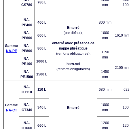
780 L
CS780
mm
100
NA-
400 L
800 mm
PE400
Enterré
NA-
(par défaut),
1000
600 L
1610 m
PE600
mm
enterré avec présence de
Gamme
NA-
800 L
nappe phréatique
NA-PE
PE800
1150
(renforts obligatoires),
mm
NA-
1000 L
PE100
hors-sol
2105 m
(renforts obligatoires)
NA-
1450
1500 L
PE1500
mm
NA-
110 L
680 mm
62
CT110
NA-
1000
Gamme
340 L
100
Enterré
CT340
mm
NA-CT
NA-
1200
660 L
120
CT660
mm