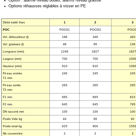
Option : alarme niveau boues, alarms niveau graisse
Options
réhausses réglables à visser en PE
Débit traité l/sec
1
2
3
POC
POC01
POCI02
POC0
Vol. débourbeur (l)
196
346
483
Vol. graisses (l)
48
95
136
Longueur (mm)
1246
1827
182
Largeur (mm)
700
700
100
Hauteur (mm)
910
910
106
Fil eau entrée
245
245
245
T1 mm
Fil eau sortie
265
265
265
T2 mm
F1 mm
665
665
815
F2 mm
645
645
795
DN raccord mm
100
100
100
Poids Vide kg
44
66
92
Poids total kg
625
900
155
Nb couvercles
2
2
2