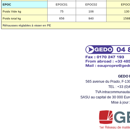
EPOC
EPOC01
EPOC02
EPOC
Poids Vide kg
75
106
130
Poids total kg
656
940
158
Réhausses réglables à visser en PE
GEDO 
565 avenue du Prado, F-
TEL : +33 (0)
TVA intracommunauta
SASU au capital de 30 000 Eur
Mise à jour