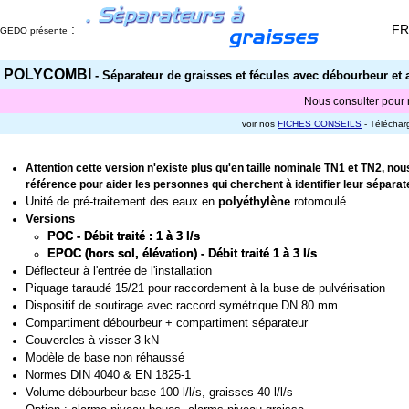
:
FR
GEDO présente
POLYCOMBI
- Séparateur de graisses et fécules avec débourbeur et 
Nous consulter pou
voir nos
FICHES CONSEILS
- Téléchar
Attention cette version n'existe plus qu'en taille nominale TN1 et TN2, n
référence pour aider les personnes qui cherchent à identifier leur séparat
Unité de pré-traitement des eaux en
polyéthylène
rotomoulé
Versions
POC - Débit traité : 1 à 3 l/s
EPOC (hors sol, élévation) - Débit traité 1 à 3 l/s
Déflecteur à l'entrée de l'installation
Piquage taraudé 15/21 pour raccordement à la buse de pulvérisation
Dispositif de soutirage avec raccord symétrique DN 80 mm
Compartiment débourbeur + compartiment séparateur
Couvercles à visser 3 kN
Modèle de base non réhaussé
Normes DIN 4040 & EN 1825-1
Volume débourbeur base 100 l/l/s, graisses 40 l/l/s